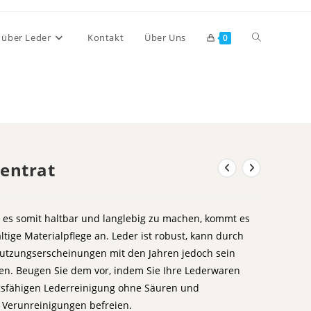
Website-
s über Leder
Kontakt
Über Uns
0
Suche
umschalten
entrat
d es somit haltbar und langlebig zu machen, kommt es
ltige Materialpflege an. Leder ist robust, kann durch
utzungserscheinungen mit den Jahren jedoch sein
en. Beugen Sie dem vor, indem Sie Ihre Lederwaren
ngsfähigen Lederreinigung ohne Säuren und
 Verunreinigungen befreien.