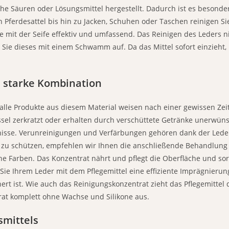
che Säuren oder Lösungsmittel hergestellt. Dadurch ist es beson
erdesattel bis hin zu Jacken, Schuhen oder Taschen reinigen Sie 
e mit der Seife effektiv und umfassend. Das Reinigen des Leders 
 Sie dieses mit einem Schwamm auf. Da das Mittel sofort einzieht,
e starke Kombination
– alle Produkte aus diesem Material weisen nach einer gewissen Ze
ssel zerkratzt oder erhalten durch verschüttete Getränke unerwün
bnisse. Verunreinigungen und Verfärbungen gehören dank der Lede
zu schützen, empfehlen wir Ihnen die anschließende Behandlung 
iche Farben. Das Konzentrat nährt und pflegt die Oberfläche und so
Sie Ihrem Leder mit dem Pflegemittel eine effiziente Imprägnier
t ist. Wie auch das Reinigungskonzentrat zieht das Pflegemittel d
at komplett ohne Wachse und Silikone aus.
smittels