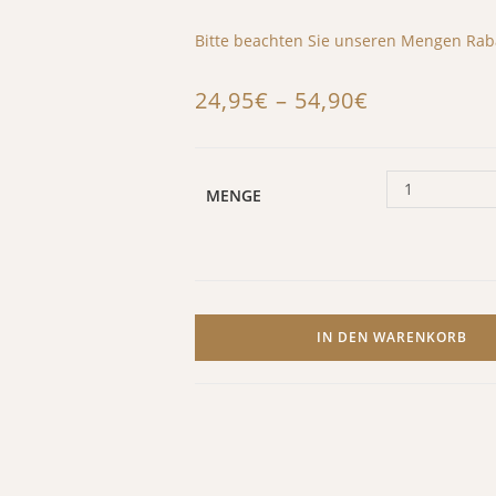
Bitte beachten Sie unseren Mengen Rab
Preisspanne:
24,95
€
–
54,90
€
24,95€
bis
1
54,90€
MENGE
Lederreinigungs
IN DEN WARENKORB
Konzentrat
Menge