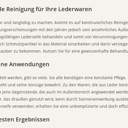
ale Reinigung für Ihre Lederwaren
r und langlebig zu machen, kommt es auf kontinuierliches Reinigen 
ngserscheinungen mit den Jahren jedoch sein ansehnliches Äußer
ngsfähigen Lederseife behandeln und somit von Verunreinigungen be
ich Schmutzpartikel in das Material einarbeiten und darin versiegel
ch sauber zu bekommen. Nutzen Sie für eine gewissenhafte Behand
edene Anwendungen
lt werden, gibt es viele. Sie alle benötigen eine konstante Pflege.
eht und seine Vorzüge bewahrt. Zu den Waren, die aus Leder best
em jene Gegenstände, die auch im Außenbereich angewendet werden
der, das draußen genutzt wird, kann durch Sonneneinwirkung ausb
seife verwenden, erhalten Sie eine unkomplizierte und doch effizi
besten Ergebnissen