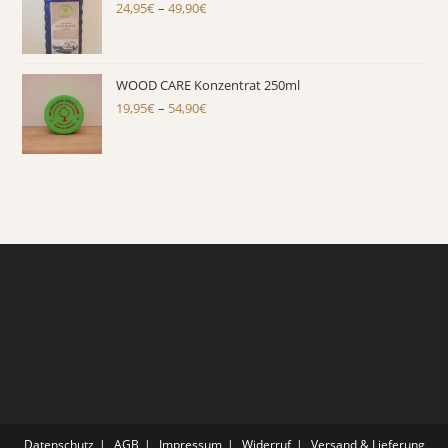
24,95
€
–
49,90
€
Preisspanne:
24,95€
bis
49,90€
WOOD CARE Konzentrat 250ml
19,95
€
–
54,90
€
Preisspanne:
19,95€
bis
54,90€
Datenschutz
AGB
Impressum
Widerruf
Versand & Lieferung